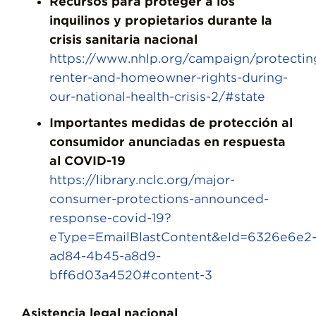
Recursos para proteger a los
inquilinos y propietarios durante la
crisis sanitaria nacional
https://www.nhlp.org/campaign/protectin
renter-and-homeowner-rights-during-
our-national-health-crisis-2/#state
Importantes medidas de protección al
consumidor anunciadas en respuesta
al COVID-19
https://library.nclc.org/major-
consumer-protections-announced-
response-covid-19?
eType=EmailBlastContent&eId=6326e6e2
ad84-4b45-a8d9-
bff6d03a4520#content-3
Asistencia legal nacional